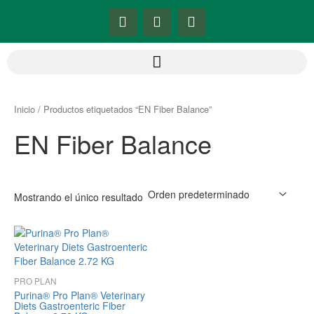
Ir
F
I
Y
al
a
n
o
contenido
c
s
u
e
t
t
b
a
u
o
g
b
o
r
e
k
a
Inicio
/ Productos etiquetados “EN Fiber Balance”
-
m
EN Fiber Balance
f
Mostrando el único resultado
PRO PLAN
Purina® Pro Plan® Veterinary
Diets Gastroenteric Fiber