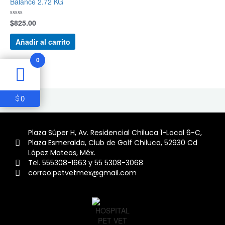
Balance 2.72 KG
$
825.00
Valorado
con
0
de
Añadir al carrito
5
0
0
$
Plaza Súper H, Av. Residencial Chiluca 1-Local 6-C,
Plaza Esmeralda, Club de Golf Chiluca, 52930 Cd
López Mateos, Méx.
Tel. 555308-1663 y 55 5308-3068
correo:petvetmex@gmail.com