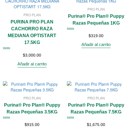
PRO PLAN
PRO PLAN
Purina® Pro Plan® Puppy
PURINA PRO PLAN
Razas Pequeñas 1KG
CACHORRO RAZA
Valorado
MEDIANA OPTISTART
$
319.00
con
17.5KG
0
Añadir al carrito
de
5
Valorado
$
3,000.00
con
0
Añadir al carrito
de
5
PRO PLAN
PRO PLAN
Purina® Pro Plan® Puppy
Purina® Pro Plan® Puppy
Razas Pequeñas 3.5KG
Razas Pequeñas 7.5KG
Valorado
Valorado
$
915.00
$
1,675.00
con
con