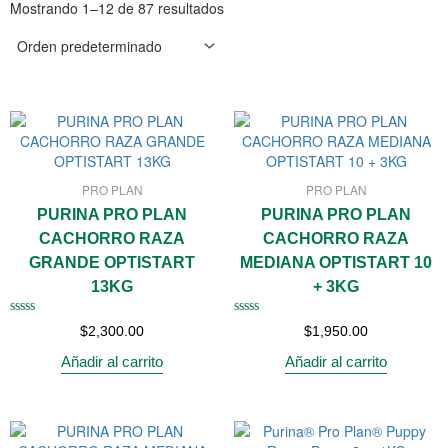
Mostrando 1–12 de 87 resultados
PRO PLAN
PRO PLAN
PURINA PRO PLAN
PURINA PRO PLAN
CACHORRO RAZA
CACHORRO RAZA
GRANDE OPTISTART
MEDIANA OPTISTART 10
13KG
+ 3KG
Valorado
Valorado
$
2,300.00
$
1,950.00
con
con
0
0
Añadir al carrito
Añadir al carrito
de
de
5
5