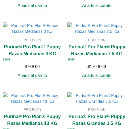
0
0
Añadir al carrito
Añadir al carrito
de
de
5
5
PRO PLAN
PRO PLAN
Purina® Pro Plan® Puppy
Purina® Pro Plan® Puppy
Razas Medianas 3 KG
Razas Medianas 7.5 KG
Valorado
Valorado
$
769.00
$
1,648.00
con
con
0
0
Añadir al carrito
Añadir al carrito
de
de
5
5
PRO PLAN
PRO PLAN
Purina® Pro Plan® Puppy
Purina® Pro Plan® Puppy
Razas Medianas 13 KG
Razas Grandes 3.5 KG