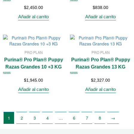
Valorado
Valorado
$
2,450.00
$
838.00
con
con
0
0
Añadir al carrito
Añadir al carrito
de
de
5
5
PRO PLAN
PRO PLAN
Purina® Pro Plan® Puppy
Purina® Pro Plan® Puppy
Razas Grandes 10 +3 KG
Razas Grandes 13 KG
Valorado
Valorado
$
1,945.00
$
2,327.00
con
con
0
0
Añadir al carrito
Añadir al carrito
de
de
5
5
1
2
3
4
…
6
7
8
→