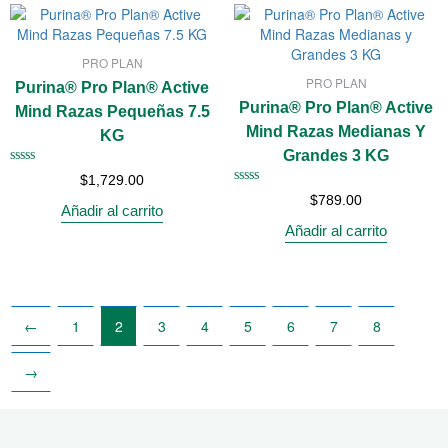
PRO PLAN
PRO PLAN
Purina® Pro Plan® Active
Purina® Pro Plan® Active
Mind Razas Pequeñas 7.5
Mind Razas Medianas Y
KG
Grandes 3 KG
Valorado
$
1,729.00
con
Valorado
$
789.00
0
Añadir al carrito
con
de
0
Añadir al carrito
5
de
5
←
1
2
3
4
5
6
7
8
→