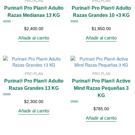
PRO PLAN
PRO PLAN
Purina® Pro Plan® Adulto
Purina® Pro Plan® Adulto
Razas Medianas 13 KG
Razas Grandes 10 +3 KG
Valorado
Valorado
$
2,400.00
$
1,850.00
con
con
0
0
Añadir al carrito
Añadir al carrito
de
de
5
5
PRO PLAN
PRO PLAN
Purina® Pro Plan® Adulto
Purina® Pro Plan® Active
Razas Grandes 13 KG
Mind Razas Pequeñas 3
KG
Valorado
$
2,300.00
con
Valorado
0
$
785.00
Añadir al carrito
con
de
0
5
Añadir al carrito
de
5