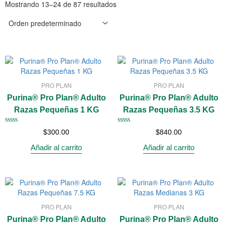
Mostrando 13–24 de 87 resultados
PRO PLAN
PRO PLAN
Purina® Pro Plan® Adulto
Purina® Pro Plan® Adulto
Razas Pequeñas 1 KG
Razas Pequeñas 3.5 KG
Valorado
Valorado
$
300.00
$
840.00
con
con
0
0
Añadir al carrito
Añadir al carrito
de
de
5
5
PRO PLAN
PRO PLAN
Purina® Pro Plan® Adulto
Purina® Pro Plan® Adulto