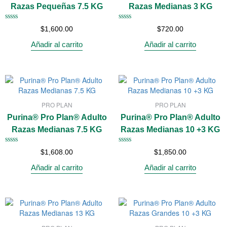
Razas Pequeñas 7.5 KG
Razas Medianas 3 KG
Valorado
Valorado
$
1,600.00
$
720.00
con
con
0
0
Añadir al carrito
Añadir al carrito
de
de
5
5
PRO PLAN
PRO PLAN
Purina® Pro Plan® Adulto
Purina® Pro Plan® Adulto
Razas Medianas 7.5 KG
Razas Medianas 10 +3 KG
Valorado
Valorado
$
1,608.00
$
1,850.00
con
con
0
0
Añadir al carrito
Añadir al carrito
de
de
5
5