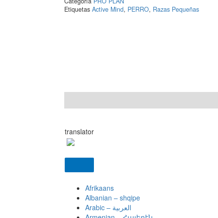
Categoría
PRO PLAN
Mind
Etiquetas
Active Mind
,
PERRO
,
Razas Pequeñas
Razas
Pequeñas
3
KG
cantidad
Descripción
Valoraciones (0)
translator
Afrikaans
Albanian – shqipe
Armenian – Հայերէն