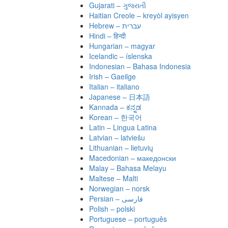
Gujarati – ગુજરાતી
Haitian Creole – kreyòl ayisyen
Hindi – हिन्दी
Hungarian – magyar
Icelandic – íslenska
Indonesian – Bahasa Indonesia
Irish – Gaeilge
Italian – italiano
Japanese – 日本語
Kannada – ಕನ್ನಡ
Korean – 한국어
Latin – Lingua Latina
Latvian – latviešu
Lithuanian – lietuvių
Macedonian – македонски
Malay – Bahasa Melayu
Maltese – Malti
Norwegian – norsk
Polish – polski
Portuguese – português