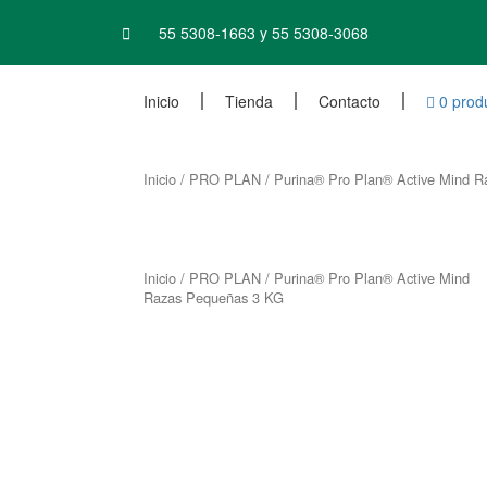
Ir
al
55 5308-1663 y 55 5308-3068
contenido
Inicio
Tienda
Contacto
0 prod
Inicio
/
PRO PLAN
/ Purina® Pro Plan® Active Mind 
Inicio
/
PRO PLAN
/ Purina® Pro Plan® Active Mind
Razas Pequeñas 3 KG