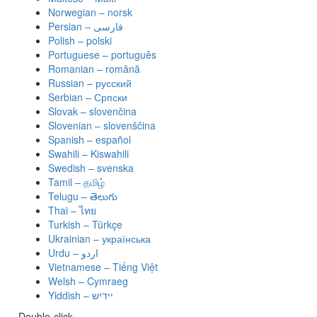
Norwegian – norsk
Polish – polski
Portuguese – português
Romanian – română
Russian – русский
Serbian – Српски
Slovak – slovenčina
Slovenian – slovenščina
Spanish – español
Swahili – Kiswahili
Swedish – svenska
Tamil – தமிழ்
Telugu – తెలుగు
Thai – ไทย
Turkish – Türkçe
Ukrainian – українська
Vietnamese – Tiếng Việt
Welsh – Cymraeg
Yiddish – יידיש
Double-click