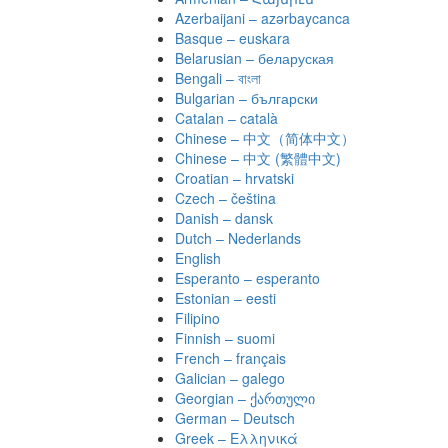
Azerbaijani – azərbaycanca
Basque – euskara
Belarusian – беларуская
Bengali – বাংলা
Bulgarian – български
Catalan – català
Chinese – 中文（简体中文）
Chinese – 中文 (繁體中文)
Croatian – hrvatski
Czech – čeština
Danish – dansk
Dutch – Nederlands
English
Esperanto – esperanto
Estonian – eesti
Filipino
Finnish – suomi
French – français
Galician – galego
Georgian – ქართული
German – Deutsch
Greek – Ελληνικά