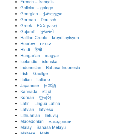
French – français
Galician – galego
Georgian – ქართული
German – Deutsch
Greek – Ελληνικά
Gujarati – ગુજરાતી
Haitian Creole – kreyòl ayisyen
Hindi – हिन्दी
Hungarian – magyar
Icelandic – íslenska
Indonesian – Bahasa Indonesia
Irish – Gaeilge
Italian – italiano
Japanese – 日本語
Kannada – ಕನ್ನಡ
Korean – 한국어
Latin – Lingua Latina
Latvian – latviešu
Lithuanian – lietuvių
Macedonian – македонски
Malay – Bahasa Melayu
Maltese – Malti