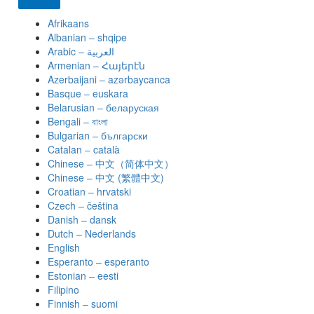
Afrikaans
Albanian – shqipe
Armenian – Հայերէն
Azerbaijani – azərbaycanca
Basque – euskara
Belarusian – беларуская
Bengali – বাংলা
Bulgarian – български
Catalan – català
Chinese – 中文（简体中文）
Chinese – 中文 (繁體中文)
Croatian – hrvatski
Czech – čeština
Danish – dansk
Dutch – Nederlands
English
Esperanto – esperanto
Estonian – eesti
Filipino
Finnish – suomi