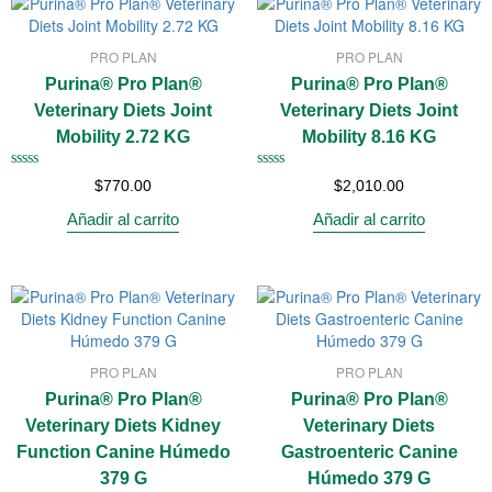
PRO PLAN
PRO PLAN
Purina® Pro Plan®
Purina® Pro Plan®
Veterinary Diets Joint
Veterinary Diets Joint
Mobility 2.72 KG
Mobility 8.16 KG
Valorado
Valorado
$
770.00
$
2,010.00
con
con
0
0
Añadir al carrito
Añadir al carrito
de
de
5
5
PRO PLAN
PRO PLAN
Purina® Pro Plan®
Purina® Pro Plan®
Veterinary Diets Kidney
Veterinary Diets
Function Canine Húmedo
Gastroenteric Canine
379 G
Húmedo 379 G