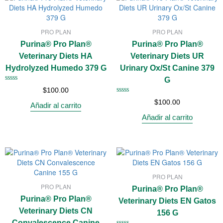
PRO PLAN
PRO PLAN
Purina® Pro Plan®
Purina® Pro Plan®
Veterinary Diets HA
Veterinary Diets UR
Hydrolyzed Humedo 379 G
Urinary Ox/St Canine 379
G
Valorado
$
100.00
con
Valorado
0
$
100.00
Añadir al carrito
con
de
0
5
Añadir al carrito
de
5
PRO PLAN
PRO PLAN
Purina® Pro Plan®
Purina® Pro Plan®
Veterinary Diets EN Gatos
Veterinary Diets CN
156 G
Convalescence Canine