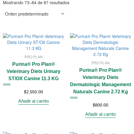
Mostrando 73–84 de 87 resultados
PRO PLAN
PRO PLAN
Purina® Pro Plan®
Purina® Pro Plan®
Veterinary Diets Urinary
Veterinary Diets
ST/OX Canine 11.3 KG
Dermatologic Management
Valorado
Naturals Canine 2.72 Kg
$
2,550.00
con
0
Añadir al carrito
de
Valorado
$
800.00
5
con
0
Añadir al carrito
de
5