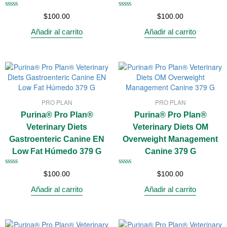
Valorado
Valorado
$
100.00
$
100.00
con
con
0
0
Añadir al carrito
Añadir al carrito
de
de
5
5
PRO PLAN
PRO PLAN
Purina® Pro Plan®
Purina® Pro Plan®
Veterinary Diets
Veterinary Diets OM
Gastroenteric Canine EN
Overweight Management
Low Fat Húmedo 379 G
Canine 379 G
Valorado
Valorado
$
100.00
$
100.00
con
con
0
0
Añadir al carrito
Añadir al carrito
de
de
5
5