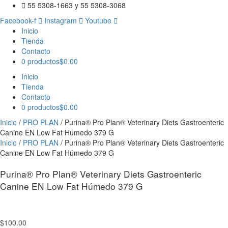
Ir
Purina®
55 5308-1663 y 55 5308-3068
al
Pro
Facebook-f
Instagram
Youtube
contenido
Plan®
Inicio
Veterinary
Tienda
Diets
Contacto
Gastroenteric
0 productos
$0.00
Canine
EN
Inicio
Low
Tienda
Fat
Contacto
Húmedo
0 productos
$0.00
379
Inicio
/
PRO PLAN
/ Purina® Pro Plan® Veterinary Diets Gastroenteric
G
Canine EN Low Fat Húmedo 379 G
cantidad
Inicio
/
PRO PLAN
/ Purina® Pro Plan® Veterinary Diets Gastroenteric
Canine EN Low Fat Húmedo 379 G
Purina® Pro Plan® Veterinary Diets Gastroenteric
Canine EN Low Fat Húmedo 379 G
$
100.00