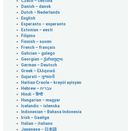
Czech – čeština
Danish – dansk
Dutch – Nederlands
English
Esperanto – esperanto
Estonian – eesti
Filipino
Finnish – suomi
French – français
Galician – galego
Georgian – ქართული
German – Deutsch
Greek – Ελληνικά
Gujarati – ગુજરાતી
Haitian Creole – kreyòl ayisyen
Hindi – हिन्दी
Hungarian – magyar
Icelandic – íslenska
Indonesian – Bahasa Indonesia
Irish – Gaeilge
Italian – italiano
Japanese – 日本語