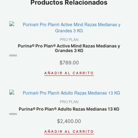
Productos Relacionados
PRO PLAN
Purina® Pro Plan® Active Mind Razas Medianas y
Grandes 3 KG
Valorado
$
789.00
con
0
de
AÑADIR AL CARRITO
5
PRO PLAN
Purina® Pro Plan® Adulto Razas Medianas 13 KG
Valorado
$
2,400.00
con
0
de
AÑADIR AL CARRITO
5