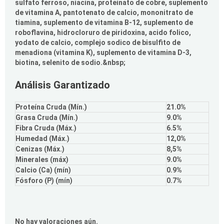
sulfato ferroso, niacina, proteinato de cobre, suplemento
de vitamina A, pantotenato de calcio, mononitrato de
tiamina, suplemento de vitamina B-12, suplemento de
roboflavina, hidrocloruro de piridoxina, acido folico,
yodato de calcio, complejo sodico de bisulfito de
menadiona (vitamina K), suplemento de vitamina D-3,
biotina, selenito de sodio.&nbsp;
Análisis Garantizado
Proteína Cruda (Mín.)
21.0%
Grasa Cruda (Mín.)
9.0%
Fibra Cruda (Máx.)
6.5%
Humedad (Máx.)
12,0%
Cenizas (Máx.)
8,5%
Minerales (máx)
9.0%
Calcio (Ca) (mín)
0.9%
Fósforo (P) (mín)
0.7%
No hay valoraciones aún.