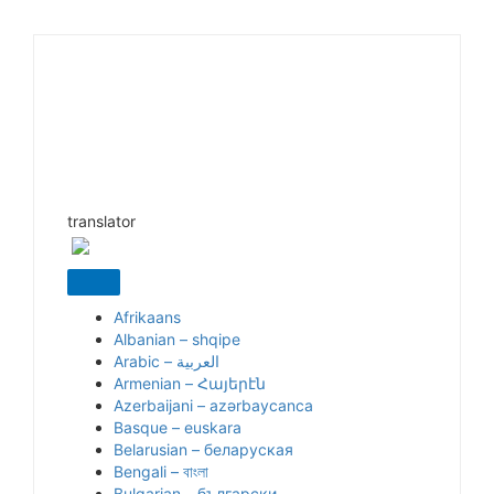
translator
Afrikaans
Albanian – shqipe
Armenian – Հայերէն
Azerbaijani – azərbaycanca
Basque – euskara
Belarusian – беларуская
Bengali – বাংলা
Bulgarian – български