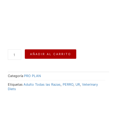
Purina®
AÑADIR AL CARRITO
Pro
Plan®
Veterinary
Diets
Categoría
PRO PLAN
Urinary
ST/OX
Etiquetas
Adulto Todas las Razas
,
PERRO
,
UR
,
Veterinary
Canine
Diets
11.3
KG
cantidad