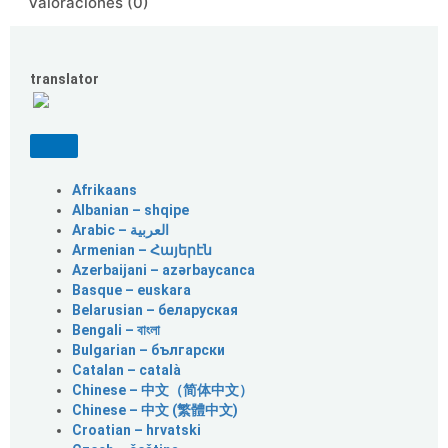
Valoraciones (0)
translator
Afrikaans
Albanian – shqipe
Armenian – Հայերէն
Azerbaijani – azərbaycanca
Basque – euskara
Belarusian – беларуская
Bengali – বাংলা
Bulgarian – български
Catalan – català
Chinese – 中文（简体中文）
Chinese – 中文 (繁體中文)
Croatian – hrvatski