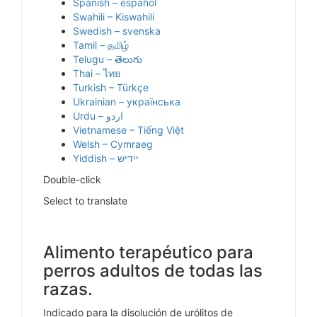
Spanish – español
Swahili – Kiswahili
Swedish – svenska
Tamil – தமிழ்
Telugu – తెలుగు
Thai – ไทย
Turkish – Türkçe
Ukrainian – українська
Vietnamese – Tiếng Việt
Welsh – Cymraeg
Yiddish – יידיש
Double-click
Select to translate
Alimento terapéutico para
perros adultos de todas las
razas.
Indicado para la disolución de urólitos de