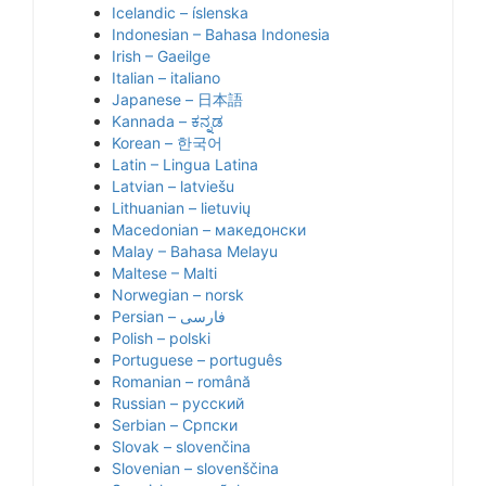
Icelandic – íslenska
Indonesian – Bahasa Indonesia
Irish – Gaeilge
Italian – italiano
Japanese – 日本語
Kannada – ಕನ್ನಡ
Korean – 한국어
Latin – Lingua Latina
Latvian – latviešu
Lithuanian – lietuvių
Macedonian – македонски
Malay – Bahasa Melayu
Maltese – Malti
Norwegian – norsk
Polish – polski
Portuguese – português
Romanian – română
Russian – русский
Serbian – Српски
Slovak – slovenčina
Slovenian – slovenščina