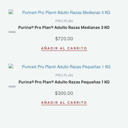
PRO PLAN
Purina® Pro Plan® Adulto Razas Medianas 3 KG
Valorado
$
720.00
con
0
de
AÑADIR AL CARRITO
5
PRO PLAN
Purina® Pro Plan® Adulto Razas Pequeñas 1 KG
Valorado
$
300.00
con
0
de
AÑADIR AL CARRITO
5