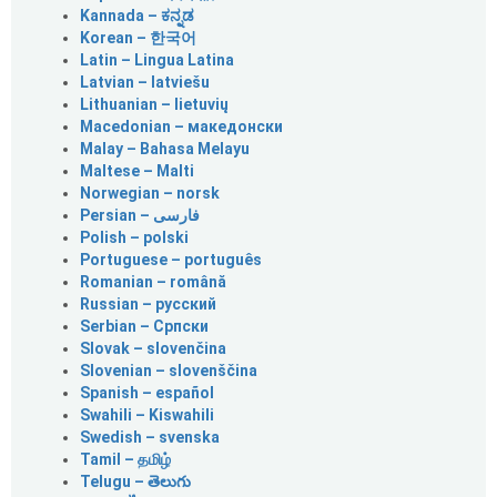
Kannada – ಕನ್ನಡ
Korean – 한국어
Latin – Lingua Latina
Latvian – latviešu
Lithuanian – lietuvių
Macedonian – македонски
Malay – Bahasa Melayu
Maltese – Malti
Norwegian – norsk
Polish – polski
Portuguese – português
Romanian – română
Russian – русский
Serbian – Српски
Slovak – slovenčina
Slovenian – slovenščina
Spanish – español
Swahili – Kiswahili
Swedish – svenska
Tamil – தமிழ்
Telugu – తెలుగు