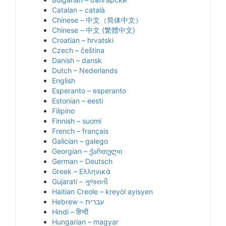
Catalan – català
Chinese – 中文（简体中文）
Chinese – 中文 (繁體中文)
Croatian – hrvatski
Czech – čeština
Danish – dansk
Dutch – Nederlands
English
Esperanto – esperanto
Estonian – eesti
Filipino
Finnish – suomi
French – français
Galician – galego
Georgian – ქართული
German – Deutsch
Greek – Ελληνικά
Gujarati – ગુજરાતી
Haitian Creole – kreyòl ayisyen
Hindi – हिन्दी
Hungarian – magyar