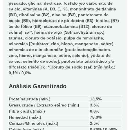
pescado, glicina, dextrosa, fosfato y/o carbonato de
calcio, vitaminas (A, D3, E, K3, mononitrato de tiamina
(B1), riboflavina (B2), niacina (B3), pantotenato de
calcio (B5), hidrocloruro de piridoxina (B6), biotina (B7)
ácido fólico (B9), cianocobalamina (B12), cloruro de
colina), sal*, harina de alga (Schizochytrium sp.),
taurina, cloruro de potásio, pulpa de remolacha,
minerales [(sulfatos: zinc, hierro, manganeso, cobre),
minerales de alta absorción (proteinatos/glicinatos:
zinc, hierro, manganeso, cobre, selenio), yodato de
calcio, selenito de sodio], pirofosfato tetrasódico y/o
difosfato trisódico. *Cloruro de sodio (sal) (mín./máx.)
0,1% / 0,6%
Análisis Garantizado
Proteína cruda (mín.)
13,5%
Grasa cruda / Extracto etéreo (mín.)
3,5%
Fibra cruda (máx.)
0,8%
Humedad (máx.)
78,0%
Cenizas/Minerales (máx.)
2,5%
Calcio (mín./máx.)
0,20% / 0,50%