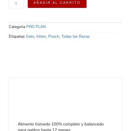
AÑADIR AL CARRITO
Pro
Plan®
Kitten
Pollo
Categoría
PRO PLAN
en
salsa
Etiquetas
Gato
,
kitten
,
Pouch
,
Todas las Razas
85
G
cantidad
Alimento húmedo 100% completo y balancedo
para gatitos hasta 12 meses