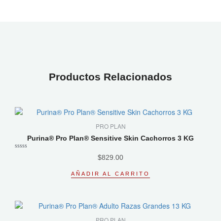
Productos Relacionados
PRO PLAN
Purina® Pro Plan® Sensitive Skin Cachorros 3 KG
Valorado
$
829.00
con
0
de
AÑADIR AL CARRITO
5
PRO PLAN