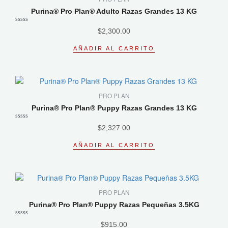
Purina® Pro Plan® Adulto Razas Grandes 13 KG
Valorado
$
2,300.00
con
0
de
AÑADIR AL CARRITO
5
PRO PLAN
Purina® Pro Plan® Puppy Razas Grandes 13 KG
Valorado
$
2,327.00
con
0
de
AÑADIR AL CARRITO
5
PRO PLAN
Purina® Pro Plan® Puppy Razas Pequeñas 3.5KG
Valorado
$
915.00
con