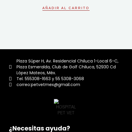
0
de
AÑADIR AL CARRITO
5
Plaza Súper H, Av. Residencial Chiluca 1-Local 6-C,
Plaza Esmeralda, Club de Golf Chiluca, 52930 Cd
López Mateos, Méx.
Tel. 555308-1663 y 55 5308-3068
correo:petvetmex@gmail.com
¿Necesitas ayuda?