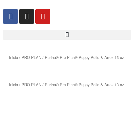
Ir
al
F
I
Y
contenido
a
n
o
c
s
u
e
t
t
b
a
u
o
g
b
o
r
e
Inicio
/
PRO PLAN
/ Purina® Pro Plan® Puppy Pollo & Arroz 13 oz
k
a
-
m
f
Inicio
/
PRO PLAN
/ Purina® Pro Plan® Puppy Pollo & Arroz 13 oz