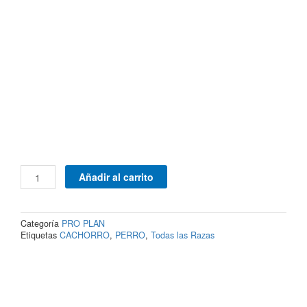
Purina®
Añadir al carrito
Pro
Plan®
Puppy
Categoría
PRO PLAN
Pollo
Etiquetas
CACHORRO
,
PERRO
,
Todas las Razas
&
Arroz
13
oz
cantidad