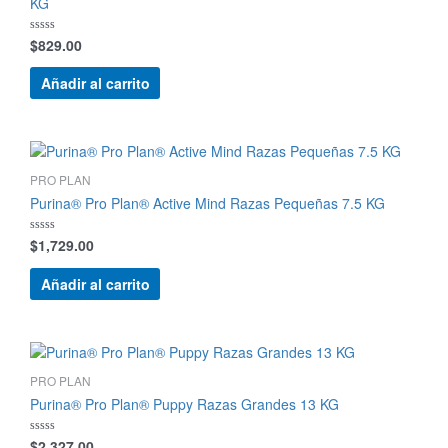
KG
$
829.00
Valorado
con
0
de
Añadir al carrito
5
PRO PLAN
Purina® Pro Plan® Active Mind Razas Pequeñas 7.5 KG
$
1,729.00
Valorado
con
0
de
Añadir al carrito
5
PRO PLAN
Purina® Pro Plan® Puppy Razas Grandes 13 KG
$
2,327.00
Valorado