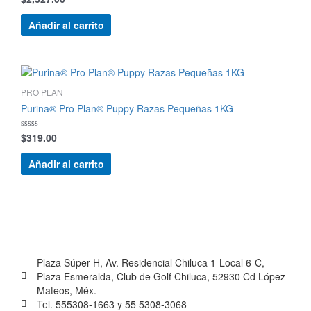
con
0
de
Añadir al carrito
5
PRO PLAN
Purina® Pro Plan® Puppy Razas Pequeñas 1KG
$
319.00
Valorado
con
0
de
Añadir al carrito
5
Plaza Súper H, Av. Residencial Chiluca 1-Local 6-C,
Plaza Esmeralda, Club de Golf Chiluca, 52930 Cd López
Mateos, Méx.
Tel. 555308-1663 y 55 5308-3068