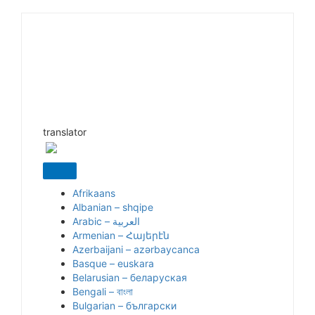
translator
Afrikaans
Albanian – shqipe
Armenian – Հայերէն
Azerbaijani – azərbaycanca
Basque – euskara
Belarusian – беларуская
Bengali – বাংলা
Bulgarian – български