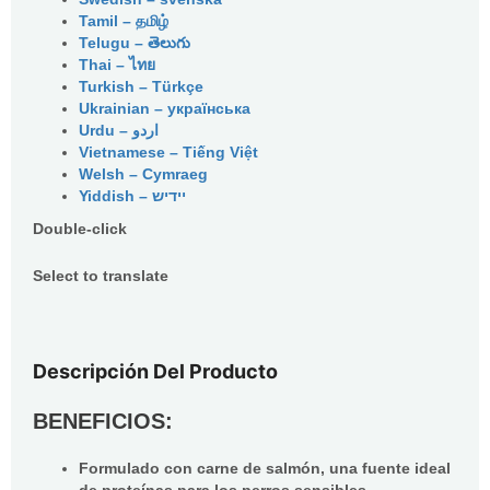
Tamil – தமிழ்
Telugu – తెలుగు
Thai – ไทย
Turkish – Türkçe
Ukrainian – українська
Vietnamese – Tiếng Việt
Welsh – Cymraeg
Yiddish – יידיש
Double-click
Select to translate
Descripción Del Producto
BENEFICIOS:
Formulado con carne de salmón, una fuente ideal
de proteínas para los perros sensibles.