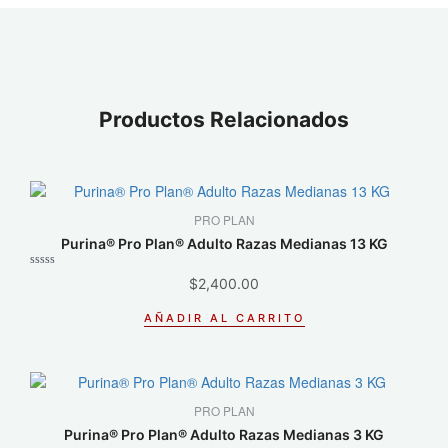
Productos Relacionados
PRO PLAN
Purina® Pro Plan® Adulto Razas Medianas 13 KG
Valorado
$
2,400.00
con
0
de
AÑADIR AL CARRITO
5
PRO PLAN
Purina® Pro Plan® Adulto Razas Medianas 3 KG