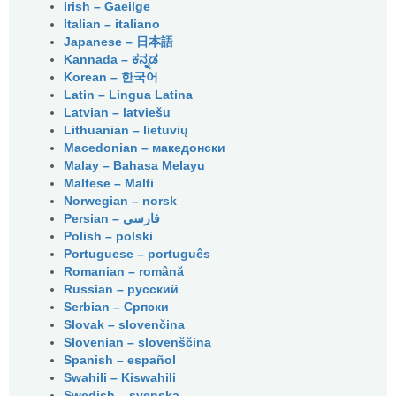
Irish – Gaeilge
Italian – italiano
Japanese – 日本語
Kannada – ಕನ್ನಡ
Korean – 한국어
Latin – Lingua Latina
Latvian – latviešu
Lithuanian – lietuvių
Macedonian – македонски
Malay – Bahasa Melayu
Maltese – Malti
Norwegian – norsk
Polish – polski
Portuguese – português
Romanian – română
Russian – русский
Serbian – Српски
Slovak – slovenčina
Slovenian – slovenščina
Spanish – español
Swahili – Kiswahili
Swedish – svenska