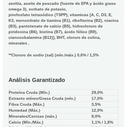
zeolita, aceite de pescado (fuente de EPA y ácido graso
omega 3), sorbato de potasio,
pirofosfato tetrasódico (TSPP), vitaminas [A, C, D3, E,
K3, mononitrato de tiamina (B1), riboflavina (B2), niacina
(B3), pantotenato de calcio (B5), hidrocloruro de
piridoxina (B6), biotina (B7), ácido fólico (B9),
cianocobalamina (B12)], BHT, cloruro de colina,
minerales .
**Cloruro de sodio (sal) (mín./máx.) 0,6% / 1,5%
Análisis Garantizado
Proteína Cruda (Mín.)
29,0%
Extracto etéreo/Grasa Cruda (mín.)
17,0%
Fibra Cruda (Máx.)
3,5%
Humedad (Máx.)
12,0%
Minerales/Cenizas (máx.)
9,0%
Calcio (Mín./Máx.)
1,1% / 1,8%