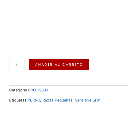
Purina®
AÑADIR AL CARRITO
Pro
Plan®
Sensitive
Skin
Categoría
PRO PLAN
Adult
Razas
Etiquetas
PERRO
,
Razas Pequeñas
,
Sensitive Skin
Pequeñas
3
KG
cantidad