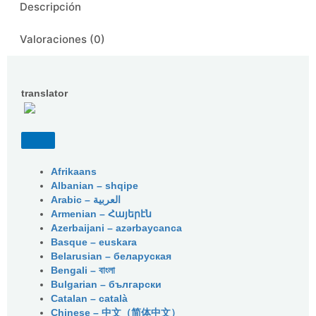
Descripción
Valoraciones (0)
translator
Afrikaans
Albanian – shqipe
Armenian – Հայերէն
Azerbaijani – azərbaycanca
Basque – euskara
Belarusian – беларуская
Bengali – বাংলা
Bulgarian – български
Catalan – català
Chinese – 中文（简体中文）