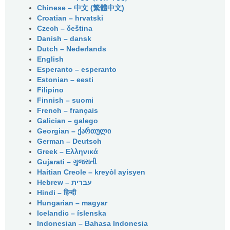
Chinese – 中文 (繁體中文)
Croatian – hrvatski
Czech – čeština
Danish – dansk
Dutch – Nederlands
English
Esperanto – esperanto
Estonian – eesti
Filipino
Finnish – suomi
French – français
Galician – galego
Georgian – ქართული
German – Deutsch
Greek – Ελληνικά
Gujarati – ગુજરાતી
Haitian Creole – kreyòl ayisyen
Hindi – हिन्दी
Hungarian – magyar
Icelandic – íslenska
Indonesian – Bahasa Indonesia