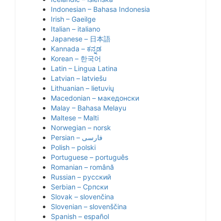
Indonesian – Bahasa Indonesia
Irish – Gaeilge
Italian – italiano
Japanese – 日本語
Kannada – ಕನ್ನಡ
Korean – 한국어
Latin – Lingua Latina
Latvian – latviešu
Lithuanian – lietuvių
Macedonian – македонски
Malay – Bahasa Melayu
Maltese – Malti
Norwegian – norsk
Polish – polski
Portuguese – português
Romanian – română
Russian – русский
Serbian – Српски
Slovak – slovenčina
Slovenian – slovenščina
Spanish – español