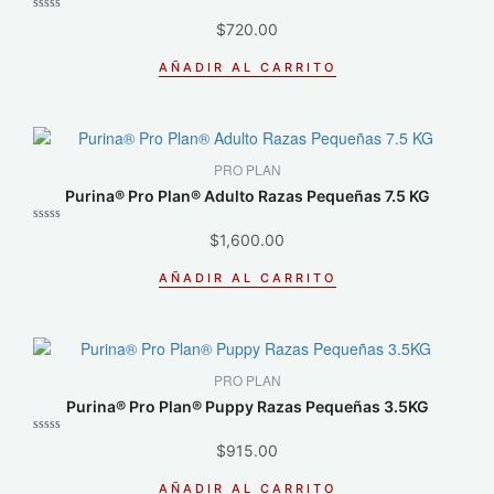
Valorado
$
720.00
con
0
de
AÑADIR AL CARRITO
5
PRO PLAN
Purina® Pro Plan® Adulto Razas Pequeñas 7.5 KG
Valorado
$
1,600.00
con
0
de
AÑADIR AL CARRITO
5
PRO PLAN
Purina® Pro Plan® Puppy Razas Pequeñas 3.5KG
Valorado
$
915.00
con
0
de
AÑADIR AL CARRITO