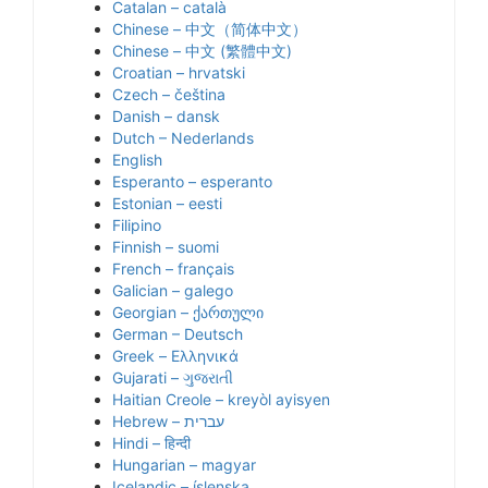
Catalan – català
Chinese – 中文（简体中文）
Chinese – 中文 (繁體中文)
Croatian – hrvatski
Czech – čeština
Danish – dansk
Dutch – Nederlands
English
Esperanto – esperanto
Estonian – eesti
Filipino
Finnish – suomi
French – français
Galician – galego
Georgian – ქართული
German – Deutsch
Greek – Ελληνικά
Gujarati – ગુજરાતી
Haitian Creole – kreyòl ayisyen
Hindi – हिन्दी
Hungarian – magyar
Icelandic – íslenska