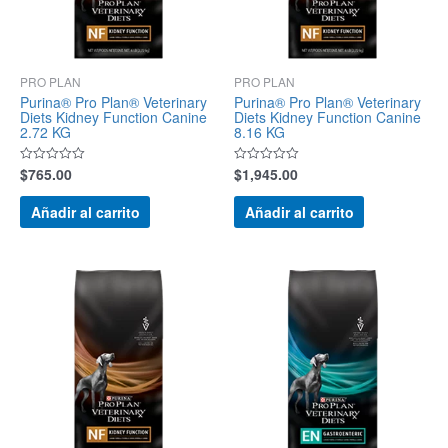
PRO PLAN
PRO PLAN
Purina® Pro Plan® Veterinary
Purina® Pro Plan® Veterinary
Diets Kidney Function Canine
Diets Kidney Function Canine
2.72 KG
8.16 KG
$
765.00
$
1,945.00
Valorado
Valorado
con
con
0
0
de
de
Añadir al carrito
Añadir al carrito
5
5