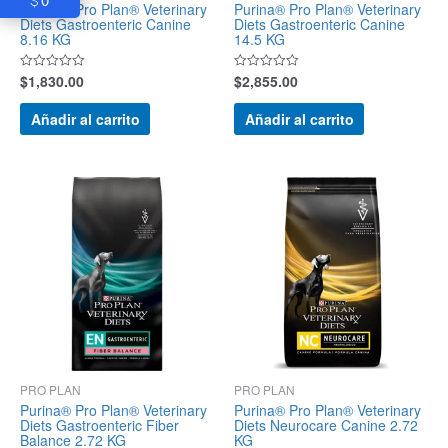
$
Purina® Pro Plan® Veterinary
Purina® Pro Plan® Veterinary
Diets Gastroenteric Canine
Diets Gastroenteric Canine
8.16 KG
14.5 KG
$
1,830.00
$
2,855.00
Valorado
Valorado
con
con
0
0
de
de
Añadir al carrito
Añadir al carrito
5
5
PRO PLAN
PRO PLAN
Purina® Pro Plan® Veterinary
Purina® Pro Plan® Veterinary
Diets Gastroenteric Fiber
Diets Neurocare Canine 2.72
Balance 2.72 KG
KG