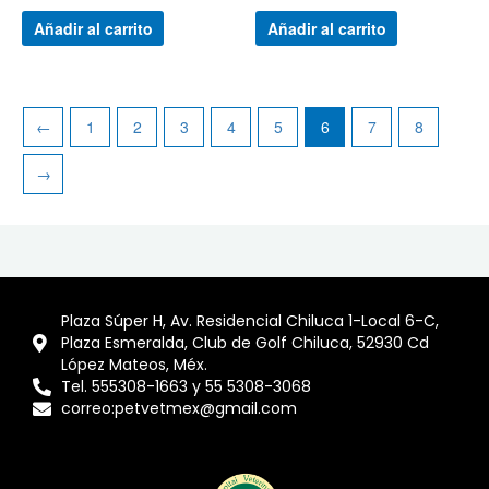
0
0
de
de
Añadir al carrito
Añadir al carrito
5
5
←
1
2
3
4
5
6
7
8
→
Plaza Súper H, Av. Residencial Chiluca 1-Local 6-C,
Plaza Esmeralda, Club de Golf Chiluca, 52930 Cd
López Mateos, Méx.
Tel. 555308-1663 y 55 5308-3068
correo:petvetmex@gmail.com