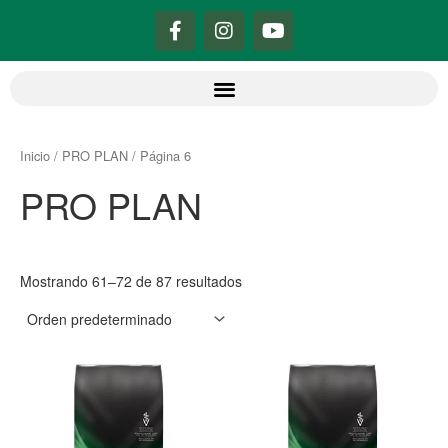
Ir
F
I
Y
al
a
n
o
contenido
c
s
u
e
t
t
b
a
u
o
g
b
o
r
e
k
a
Inicio
/
PRO PLAN
/ Página 6
-
m
PRO PLAN
f
Mostrando 61–72 de 87 resultados