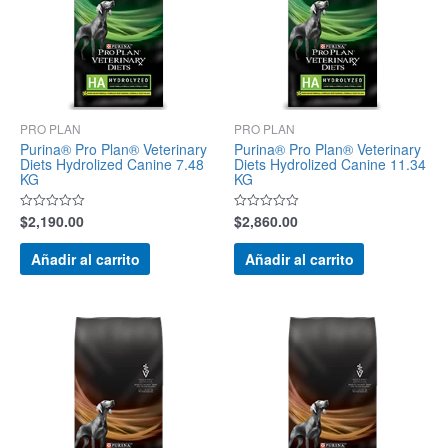
PRO PLAN
PRO PLAN
Purina® Pro Plan® Veterinary
Purina® Pro Plan® Veterinary
Diets Hydrolized Canine 7.48
Diets Hydrolized Canine 11.34
KG
KG
$
2,190.00
$
2,860.00
Valorado
Valorado
con
con
0
0
de
de
Añadir al carrito
Añadir al carrito
5
5