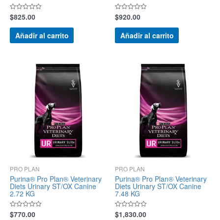
$
825.00
$
920.00
Valorado
Valorado
con
con
0
0
de
de
Añadir al carrito
Añadir al carrito
5
5
PRO PLAN
PRO PLAN
Purina® Pro Plan® Veterinary
Purina® Pro Plan® Veterinary
Diets Urinary ST/OX Canine
Diets Urinary ST/OX Canine
2.72 KG
7.48 KG
$
770.00
$
1,830.00
Valorado
Valorado
con
con