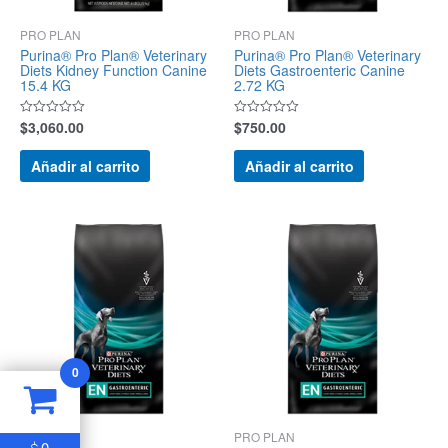
PRO PLAN
PRO PLAN
Purina® Pro Plan® Veterinary
Purina® Pro Plan® Veterinary
Diets Kidney Function Canine
Diets Gastroenteric Canine
15.4 KG
2.72 KG
$
3,060.00
$
750.00
Valorado
Valorado
con
con
0
0
de
de
Añadir al carrito
Añadir al carrito
5
5
0
PRO PLAN
PRO PLAN
0