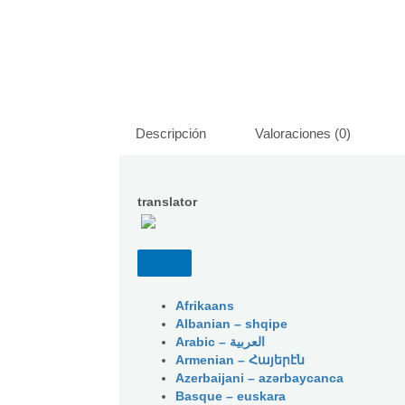
15.4
KG
cantidad
Descripción
Valoraciones (0)
translator
Afrikaans
Albanian – shqipe
Armenian – Հայերէն
Azerbaijani – azərbaycanca
Basque – euskara