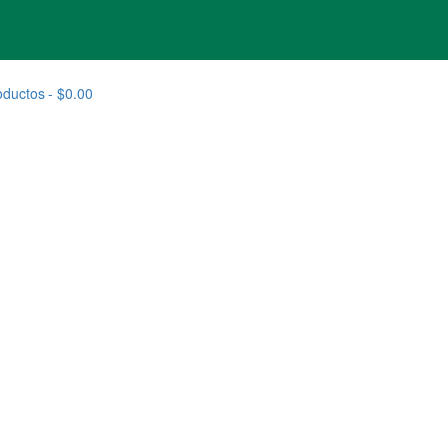
oductos
$0.00
ets Kidney Function Canine 15.4 KG