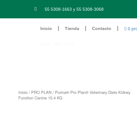
Ir
al
55 5308-1663 y 55 5308-3068
contenido
0 pr
Inicio
Tienda
Contacto
Inicio
/
PRO PLAN
/ Purina® Pro Plan® Veterinary Di
Inicio
/
PRO PLAN
/ Purina® Pro Plan® Veterinary Diets Kidney
Function Canine 15.4 KG