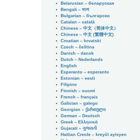
Belarusian – беларуская
Bengali – বাংলা
Bulgarian – български
Catalan – català
Chinese – 中文（简体中文）
Chinese – 中文 (繁體中文)
Croatian – hrvatski
Czech – čeština
Danish – dansk
Dutch – Nederlands
English
Esperanto – esperanto
Estonian – eesti
Filipino
Finnish – suomi
French – français
Galician – galego
Georgian – ქართული
German – Deutsch
Greek – Ελληνικά
Gujarati – ગુજરાતી
Haitian Creole – kreyòl ayisyen