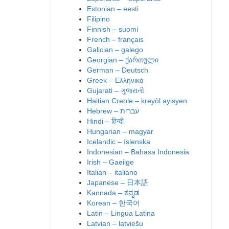
Estonian – eesti
Filipino
Finnish – suomi
French – français
Galician – galego
Georgian – ქართული
German – Deutsch
Greek – Ελληνικά
Gujarati – ગુજરાતી
Haitian Creole – kreyòl ayisyen
Hindi – हिन्दी
Hungarian – magyar
Icelandic – íslenska
Indonesian – Bahasa Indonesia
Irish – Gaeilge
Italian – italiano
Japanese – 日本語
Kannada – ಕನ್ನಡ
Korean – 한국어
Latin – Lingua Latina
Latvian – latviešu