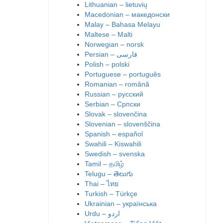
Lithuanian – lietuvių
Macedonian – македонски
Malay – Bahasa Melayu
Maltese – Malti
Norwegian – norsk
Polish – polski
Portuguese – português
Romanian – română
Russian – русский
Serbian – Српски
Slovak – slovenčina
Slovenian – slovenščina
Spanish – español
Swahili – Kiswahili
Swedish – svenska
Tamil – தமிழ்
Telugu – తెలుగు
Thai – ไทย
Turkish – Türkçe
Ukrainian – українська