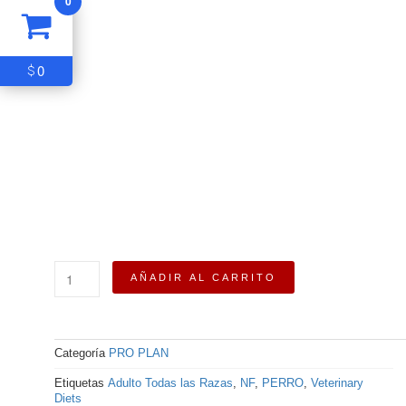
0
0
$
Purina®
AÑADIR AL CARRITO
Pro
Plan®
Veterinary
Diets
Categoría
PRO PLAN
Kidney
Function
Etiquetas
Adulto Todas las Razas
,
NF
,
PERRO
,
Veterinary
Canine
Diets