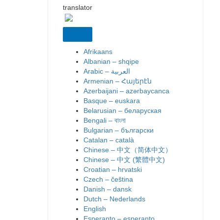
translator
Afrikaans
Albanian – shqipe
Armenian – Հայերէն
Azerbaijani – azərbaycanca
Basque – euskara
Belarusian – беларуская
Bengali – বাংলা
Bulgarian – български
Catalan – català
Chinese – 中文（简体中文）
Chinese – 中文 (繁體中文)
Croatian – hrvatski
Czech – čeština
Danish – dansk
Dutch – Nederlands
English
Esperanto – esperanto