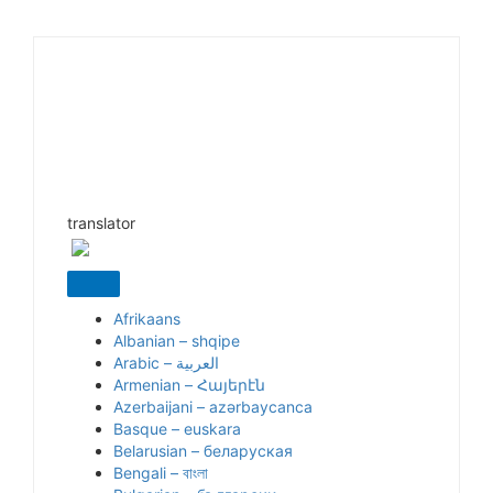
translator
Afrikaans
Albanian – shqipe
Armenian – Հայերէն
Azerbaijani – azərbaycanca
Basque – euskara
Belarusian – беларуская
Bengali – বাংলা