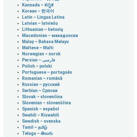
Kannada – ಕನ್ನಡ
Korean – 한국어
Latin – Lingua Latina
Latvian – latviešu
Lithuanian – lietuvių
Macedonian – македонски
Malay – Bahasa Melayu
Maltese – Malti
Norwegian – norsk
Polish – polski
Portuguese – português
Romanian – română
Russian – русский
Serbian – Српски
Slovak – slovenčina
Slovenian – slovenščina
Spanish – español
Swahili – Kiswahili
Swedish – svenska
Tamil – தமிழ்
Telugu – తెలుగు