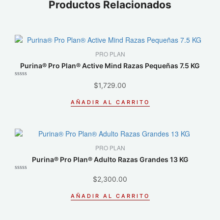
Productos Relacionados
PRO PLAN
Purina® Pro Plan® Active Mind Razas Pequeñas 7.5 KG
Valorado
$
1,729.00
con
0
de
AÑADIR AL CARRITO
5
PRO PLAN
Purina® Pro Plan® Adulto Razas Grandes 13 KG
Valorado
$
2,300.00
con
0
de
AÑADIR AL CARRITO
5