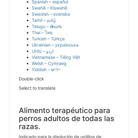
Spanish – español
Swahili – Kiswahili
Swedish – svenska
Tamil – தமிழ்
Telugu – తెలుగు
Thai – ไทย
Turkish – Türkçe
Ukrainian – українська
Vietnamese – Tiếng Việt
Welsh – Cymraeg
Yiddish – יידיש
Double-click
Select to translate
Alimento terapéutico para
perros adultos de todas las
razas.
Indicado para la disolución de urólitos de