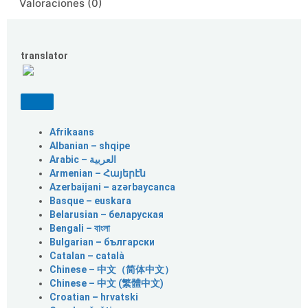
Valoraciones (0)
translator
Afrikaans
Albanian – shqipe
Armenian – Հայերէն
Azerbaijani – azərbaycanca
Basque – euskara
Belarusian – беларуская
Bengali – বাংলা
Bulgarian – български
Catalan – català
Chinese – 中文（简体中文）
Chinese – 中文 (繁體中文)
Croatian – hrvatski