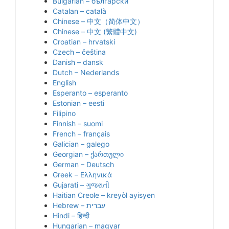
Bulgarian – български
Catalan – català
Chinese – 中文（简体中文）
Chinese – 中文 (繁體中文)
Croatian – hrvatski
Czech – čeština
Danish – dansk
Dutch – Nederlands
English
Esperanto – esperanto
Estonian – eesti
Filipino
Finnish – suomi
French – français
Galician – galego
Georgian – ქართული
German – Deutsch
Greek – Ελληνικά
Gujarati – ગુજરાતી
Haitian Creole – kreyòl ayisyen
Hindi – हिन्दी
Hungarian – magyar