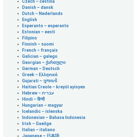
Czech – čeština
Danish – dansk
Dutch – Nederlands
English
Esperanto – esperanto
Estonian – eesti
Filipino
Finnish – suomi
French – français
Galician – galego
Georgian – ქართული
German – Deutsch
Greek – Ελληνικά
Gujarati – ગુજરાતી
Haitian Creole – kreyòl ayisyen
Hindi – हिन्दी
Hungarian – magyar
Icelandic – íslenska
Indonesian – Bahasa Indonesia
Irish – Gaeilge
Italian – italiano
Japanese – 日本語