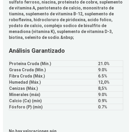
sulfato ferroso, niacina, proteinato de cobre, suplemento
de vitamina A, pantotenato de calcio, mononitrato de
tiamina, suplemento de vitamina B-12, suplemento de
roboflavina, hidrocloruro de piridoxina, acido folico,
yodato de calcio, complejo sodico de bisulfito de
menadiona (vitamina K), suplemento de vitamina D-3,
biotina, selenito de sodio.&nbsp;
Análisis Garantizado
Proteína Cruda (Mín.)
21.0%
Grasa Cruda (Mín.)
9.0%
Fibra Cruda (Máx.)
6.5%
Humedad (Máx.)
12,0%
Cenizas (Máx.)
8,5%
Minerales (máx)
9.0%
Calcio (Ca) (mín)
0.9%
Fósforo (P) (mín)
0.7%
No hay valoraciones aún.