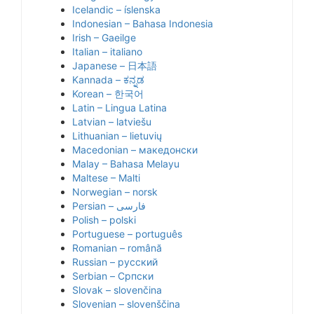
Icelandic – íslenska
Indonesian – Bahasa Indonesia
Irish – Gaeilge
Italian – italiano
Japanese – 日本語
Kannada – ಕನ್ನಡ
Korean – 한국어
Latin – Lingua Latina
Latvian – latviešu
Lithuanian – lietuvių
Macedonian – македонски
Malay – Bahasa Melayu
Maltese – Malti
Norwegian – norsk
Polish – polski
Portuguese – português
Romanian – română
Russian – русский
Serbian – Српски
Slovak – slovenčina
Slovenian – slovenščina