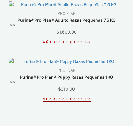
PRO PLAN
Purina® Pro Plan® Adulto Razas Pequeñas 7.5 KG
Valorado
$
1,600.00
con
0
de
AÑADIR AL CARRITO
5
PRO PLAN
Purina® Pro Plan® Puppy Razas Pequeñas 1KG
Valorado
$
319.00
con
0
de
AÑADIR AL CARRITO
5