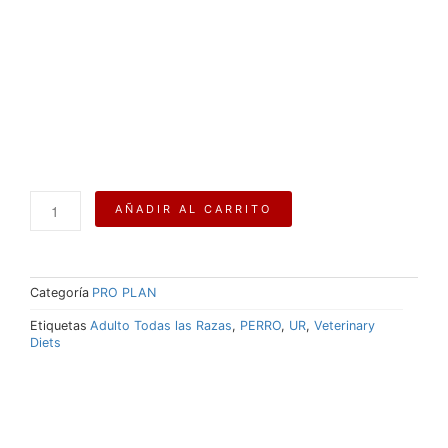
Purina®
AÑADIR AL CARRITO
Pro
Plan®
Veterinary
Diets
Categoría
PRO PLAN
Urinary
ST/OX
Etiquetas
Adulto Todas las Razas
,
PERRO
,
UR
,
Veterinary
Canine
Diets
2.72
KG
cantidad