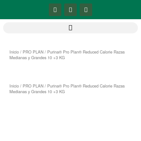
Ir
F
I
Y
al
a
n
o
contenido
c
s
u
e
t
t
b
a
u
o
g
b
o
r
e
k
a
Inicio
/
PRO PLAN
/ Purina® Pro Plan® Reduced Calorie Razas
-
m
Medianas y Grandes 10 +3 KG
f
Inicio
/
PRO PLAN
/ Purina® Pro Plan® Reduced Calorie Razas
Medianas y Grandes 10 +3 KG