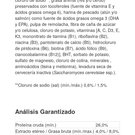
preservados con tocoferoles (fuente de vitamina E y
ácidos grasos omega 6), harina de pescado (atún y/o
salmón) como fuente de ácidos grasos omega 3 (DHA
y EPA), pulpa de remolacha, fibra de caña de azúcar
y/o celulosa, cloruro de potasio, vitaminas [A, C, D3, E,
K3, mononitrato de tiamina (B1), riboflavina (B2),
niacina (B3), pantotenato de calcio (B5), hidrocloruro
de piridoxina (B6), biotina (B7), ácido fólico (B9),
cianocobalamina (B12)], BHT, sorbato de potasio,
sulfato de magnesio, cloruro de colina, minerales ,
aminoácidos (lisina y metionina), levadura seca de
cervecería inactiva (
Saccharomyces
cerevisiae
ssp.).
**Cloruro de sodio (sal) (mín./máx.) 0,6% / 1,5%
Análisis Garantizado
Proteína cruda (mín.)
26,0%
Extracto etéreo / Grasa bruta (mín./max.)
4,0% / 8,0%