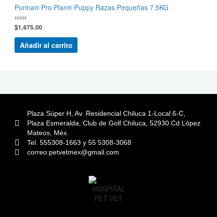
Purina® Pro Plan® Puppy Razas Pequeñas 7.5KG
$
1,675.00
Valorado
con
0
de
Añadir al carrito
5
Plaza Súper H, Av. Residencial Chiluca 1-Local 6-C,
Plaza Esmeralda, Club de Golf Chiluca, 52930 Cd López
Mateos, Méx.
Tel. 555308-1663 y 55 5308-3068
correo:petvetmex@gmail.com