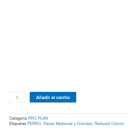
Purina®
Añadir al carrito
Pro
Plan®
Reduced
Categoría
PRO PLAN
Calorie
Etiquetas
PERRO
,
Razas Medianas y Grandes
,
Reduced Calorie
Razas
Medianas
y