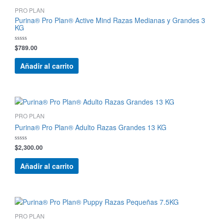
PRO PLAN
Purina® Pro Plan® Active Mind Razas Medianas y Grandes 3
KG
$
789.00
Valorado
con
0
de
Añadir al carrito
5
PRO PLAN
Purina® Pro Plan® Adulto Razas Grandes 13 KG
$
2,300.00
Valorado
con
0
de
Añadir al carrito
5
PRO PLAN