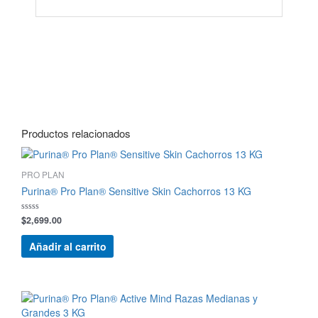
Productos relacionados
PRO PLAN
Purina® Pro Plan® Sensitive Skin Cachorros 13 KG
$
2,699.00
Valorado
con
0
de
Añadir al carrito
5